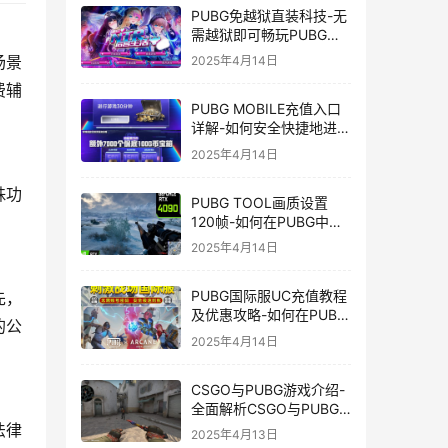
PUBG免越狱直装科技-无
需越狱即可畅玩PUBG的
安装技巧
场景
2025年4月14日
费辅
PUBG MOBILE充值入口
详解-如何安全快捷地进行
PUBG MOBILE充值
2025年4月14日
殊功
PUBG TOOL画质设置
120帧-如何在PUBG中使
用PUBG TOOL实现120
2025年4月14日
帧画质
PUBG国际服UC充值教程
先，
及优惠攻略-如何在PUBG
的公
国际服中进行高效且安全
2025年4月14日
的UC充值
CSGO与PUBG游戏介绍-
全面解析CSGO与PUBG
这两款热门射击游戏
法律
2025年4月13日