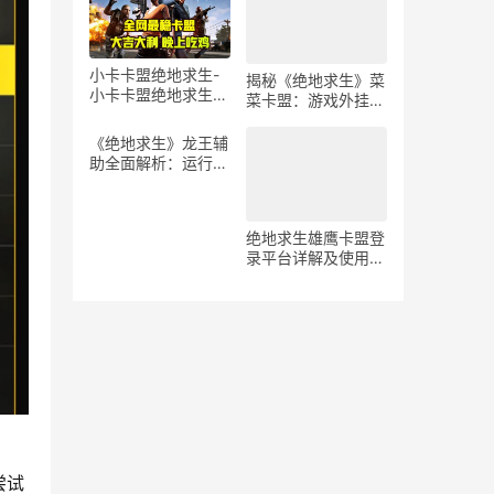
高效通关技巧与辅助
软件使用指南
小卡卡盟绝地求生-
揭秘《绝地求生》菜
小卡卡盟绝地求生游
菜卡盟：游戏外挂现
戏攻略
象与影响分析
《绝地求生》龙王辅
助全面解析：运行指
南与技巧-绝地求生
龙王辅助详细运行教
程
绝地求生雄鹰卡盟登
录平台详解及使用体
验-绝地求生玩家如
何高效使用雄鹰卡盟
登录平台
尝试