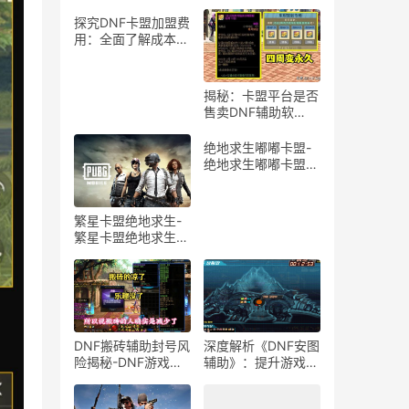
探究DNF卡盟加盟费
用：全面了解成本与
投入-深度解析DNF
卡盟加盟价格区间及
影响因素
揭秘：卡盟平台是否
售卖DNF辅助软
件？-深入解析卡盟
市场中的DNF游戏辅
绝地求生嘟嘟卡盟-
助工具交易现状
绝地求生嘟嘟卡盟官
方正品
繁星卡盟绝地求生-
繁星卡盟绝地求生游
戏攻略与技巧
DNF搬砖辅助封号风
深度解析《DNF安图
险揭秘-DNF游戏搬
辅助》：提升游戏效
砖辅助工具封号情况
率的必备工具-
解析
《DNF》安图恩团本