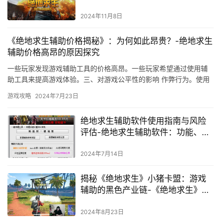
《911卡盟绝地求生》中高级生存与
竞技技巧
2024年11月8日
《绝地求生辅助价格揭秘》：为何如此昂贵？-绝地求生
辅助价格高昂的原因探究
一些玩家发现游戏辅助工具的价格高昂。一些玩家希望通过使用辅
助工具来提高游戏体验。三、对游戏公平性的影响 作弊行为。使用
游戏辅助工具不仅会破坏游戏的公平性。
游戏攻略
2024年7月23日
绝地求生辅助软件使用指南与风险
评估-绝地求生辅助软件：功能、选
择与安全性
2024年7月14日
揭秘《绝地求生》小猪卡盟：游戏
辅助的黑色产业链-《绝地求生》小
猪卡盟：透视自瞄背后的非法交易
与打击行动
2024年8月23日