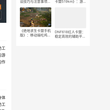
设技巧与注意事项-
卡盟519km》：游
如何安全高效地运营
戏策略与竞技生态-
绝地求生游戏卡盟平
《绝地求生》卡盟
台
519km：揭秘高端
玩家生存与竞技秘籍
《绝地求生卡盟手机
DNF618红人卡盟：
版》：移动端吃鸡新
稳定高效的辅助平台
体验-深度解析绝地
解析-揭秘DNF618
求生卡盟手机版特色
红人卡盟：为何成为
助工
玩法与优势
玩家首选的辅助服务
的游
的作
身体
助工