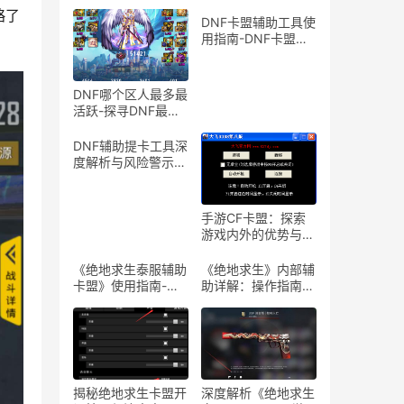
略了
DNF卡盟辅助工具使
用指南-DNF卡盟辅
助工具介绍与体验分
享
DNF哪个区人最多最
活跃-探寻DNF最热
门服务器，找到你的
游戏天堂
DNF辅助提卡工具深
度解析与风险警示-
DNF游戏辅助工具提
卡功能详解与安全性
探讨
手游CF卡盟：探索
游戏内外的优势与合
作机会-手游CF卡
盟：深入解析游戏产
《绝地求生泰服辅助
《绝地求生》内部辅
业中的联盟与合作策
卡盟》使用指南-
助详解：操作指南与
略
《绝地求生泰服辅助
风险警示-《绝地求
卡盟》体验分享及使
生》内部辅助软件使
用技巧
用教程与注意事项
揭秘绝地求生卡盟开
深度解析《绝地求生