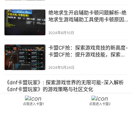
绝地求生开启辅助卡顿问题解析-绝
地求生游戏辅助工具使用卡顿原因
及优化方法
2024年6月10日
卡盟CF抢：探索游戏竞技的新高度-
卡盟CF抢：提升游戏技能，探索竞
技乐趣的长尾词
2024年5月24日
《dnf卡盟玩家》: 探索游戏世界的无限可能-深入解析
《dnf卡盟玩家》的游戏策略与社区文化
卡盟玩家经常在游戏中进行卡牌交易。三、卡盟玩家的优势 提升游
点我进入卡盟1
点我进入卡盟2
戏体验。卡盟玩家通过与他人交易获取更强大的卡牌和装备。四、
如何应对卡盟玩家 保持警惕。
游戏攻略
2024年5月14日