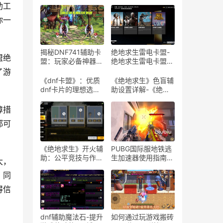
助工
你一
揭秘DNF741辅助卡
绝地求生雷电卡盟-
盟绝
盟：玩家必备神器-
绝地求生雷电卡盟平
探索DNF741辅助卡
台评测与使用指南
了游
盟的隐藏功能与实战
《dnf卡盟》：优质
《绝地求生》色盲辅
技巧
dnf卡片的理想选择-
助设置详解-《绝地
探索dnf卡盟：为何
求生》游戏色盲模式
它是dnf玩家的首选
设置与体验
障措
平台
都可
《绝地求生》开火辅
PUBG国际服地铁逃
助：公平竞技与作弊
生加速器使用指南-
大，
边缘的探讨-解析
如何有效使用PUBG
；同
《绝地求生》游戏中
国际服地铁逃生加速
开火辅助工具的影响
器提升游戏体验
得信
与风险
dnf辅助魔法石-提升
如何通过玩游戏搬砖