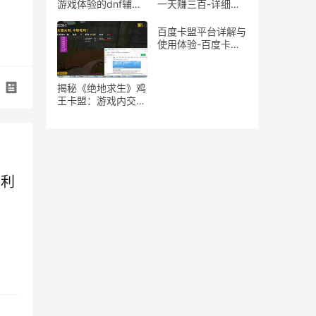
游戏体验的dnf辅助
一天赚三百-详细揭
魔法石推荐
秘游戏搬砖一天收入
三百的方法
百度卡盟平台详解与
使用体验-百度卡盟
平台优势分析：为何
成为卡密交易首选
揭秘《绝地求生》鸡
王卡盟：游戏内交易
与策略的隐秘世界
的利