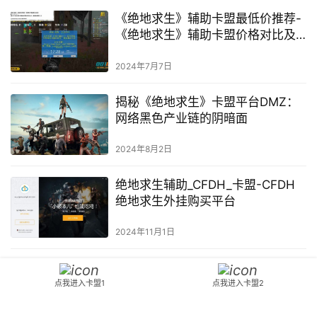
能与使用差异解析-深入了解
《DNF》卡盟与端口辅助的不同之
处
2024年4月8日
Max绝地求生卡盟：轻松获取游戏
内货币-Max绝地求生卡盟购买教程
2024年11月26日
《绝地求生》辅助卡盟最低价推荐-
《绝地求生》辅助卡盟价格对比及
最低价攻略
2024年7月7日
揭秘《绝地求生》卡盟平台DMZ：
网络黑色产业链的阴暗面
点我进入卡盟1
点我进入卡盟2
2024年8月2日