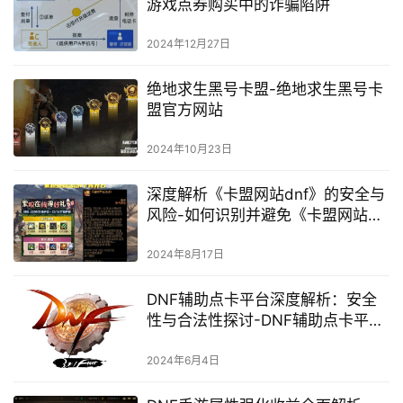
揭秘《绝地求生》数据卡盟：游戏
公平性的灰色地带-《绝地求生》玩
家必知：数据卡盟背后的作弊与反
作弊策略
2024年8月3日
警惕游戏点券诈骗新套路-如何避免
游戏点券购买中的诈骗陷阱
2024年12月27日
绝地求生黑号卡盟-绝地求生黑号卡
盟官方网站
2024年10月23日
深度解析《卡盟网站dnf》的安全与
风险-如何识别并避免《卡盟网站
dnf》中的交易陷阱