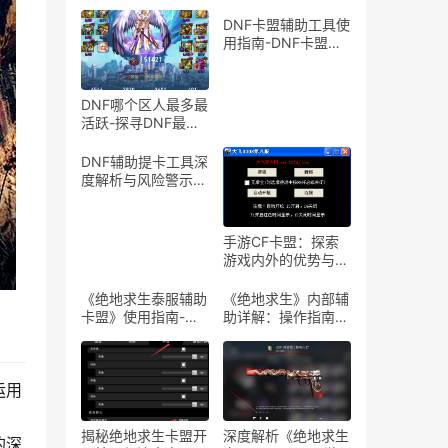
DNF卡盟辅助工具使
用指南-DNF卡盟辅
助工具介绍与体验分
享
DNF哪个区人最多最
活跃-探寻DNF最热
门服务器，找到你的
游戏天堂
DNF辅助提卡工具深
度解析与风险警示-
DNF游戏辅助工具提
卡功能详解与安全性
探讨
手游CF卡盟：探索
游戏内外的优势与合
作机会-手游CF卡
盟：深入解析游戏产
《绝地求生泰服辅助
《绝地求生》内部辅
业中的联盟与合作策
卡盟》使用指南-
助详解：操作指南与
略
《绝地求生泰服辅助
风险警示-《绝地求
卡盟》体验分享及使
生》内部辅助软件使
用技巧
用教程与注意事项
运用
揭秘绝地求生卡盟开
深度解析《绝地求生
的深