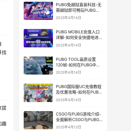
PUBG免越狱直装科技-无
需越狱即可畅玩PUBG的
安装技巧
2025年4月14日
PUBG MOBILE充值入口
详解-如何安全快捷地进行
PUBG MOBILE充值
界
2025年4月14日
寻找
PUBG TOOL画质设置
120帧-如何在PUBG中使
用PUBG TOOL实现120
2025年4月14日
帧画质
PUBG国际服UC充值教程
及优惠攻略-如何在PUBG
国际服中进行高效且安全
2025年4月14日
的UC充值
家提
CSGO与PUBG游戏介绍-
全面解析CSGO与PUBG
和趣
这两款热门射击游戏
2025年4月13日