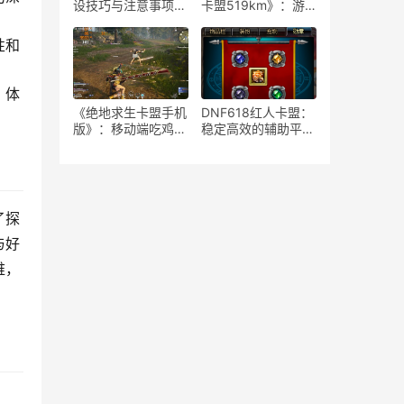
设技巧与注意事项-
卡盟519km》：游
如何安全高效地运营
戏策略与竞技生态-
绝地求生游戏卡盟平
《绝地求生》卡盟
性和
台
519km：揭秘高端
玩家生存与竞技秘籍
，体
《绝地求生卡盟手机
DNF618红人卡盟：
版》：移动端吃鸡新
稳定高效的辅助平台
体验-深度解析绝地
解析-揭秘DNF618
求生卡盟手机版特色
红人卡盟：为何成为
玩法与优势
玩家首选的辅助服务
了探
与好
维，