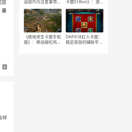
还应
设技巧与注意事项-
卡盟519km》：游
如何安全高效地运营
戏策略与竞技生态-
。最
绝地求生游戏卡盟平
《绝地求生》卡盟
台
519km：揭秘高端
玩家生存与竞技秘籍
《绝地求生卡盟手机
DNF618红人卡盟：
版》：移动端吃鸡新
稳定高效的辅助平台
体验-深度解析绝地
解析-揭秘DNF618
求生卡盟手机版特色
红人卡盟：为何成为
玩法与优势
玩家首选的辅助服务
各样