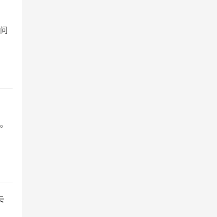
问
南
。
卡