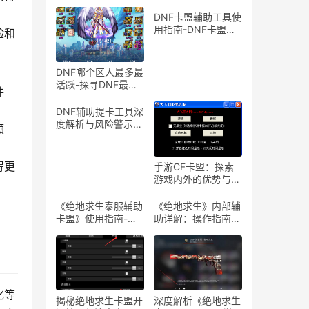
DNF卡盟辅助工具使
用指南-DNF卡盟辅
验和
助工具介绍与体验分
享
。
DNF哪个区人最多最
活跃-探寻DNF最热
件
门服务器，找到你的
游戏天堂
DNF辅助提卡工具深
度解析与风险警示-
频
DNF游戏辅助工具提
卡功能详解与安全性
探讨
得更
手游CF卡盟：探索
游戏内外的优势与合
作机会-手游CF卡
盟：深入解析游戏产
《绝地求生泰服辅助
《绝地求生》内部辅
业中的联盟与合作策
卡盟》使用指南-
助详解：操作指南与
略
《绝地求生泰服辅助
风险警示-《绝地求
卡盟》体验分享及使
生》内部辅助软件使
用技巧
用教程与注意事项
化等
揭秘绝地求生卡盟开
深度解析《绝地求生