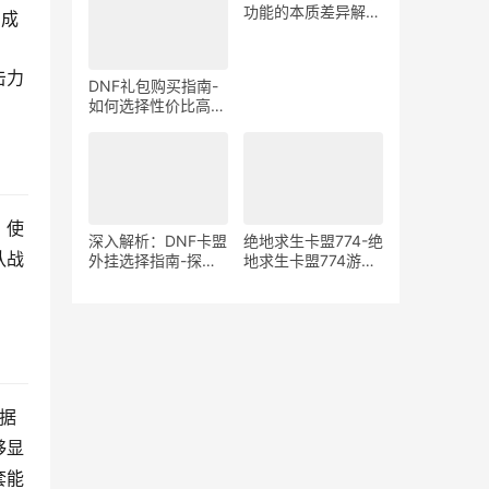
在风险分析
功能的本质差异解
加成
析-绝地求生游戏中
宏与辅助工具的使用
区别与影响探讨
击力
DNF礼包购买指南-
如何选择性价比高的
DNF礼包
，使
深入解析：DNF卡盟
绝地求生卡盟774-绝
队战
外挂选择指南-探索
地求生卡盟774游戏
DNF卡盟外挂的优缺
道具购买平台
。
点与最佳选择
据
够显
套能