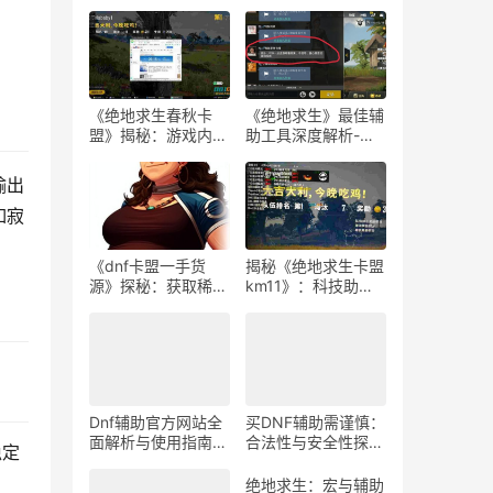
《绝地求生春秋卡
《绝地求生》最佳辅
盟》揭秘：游戏内外
助工具深度解析-
的生存策略与联盟动
《绝地求生》玩家必
态
知：选择最佳游戏辅
输出
助软件的指南
如寂
《dnf卡盟一手货
揭秘《绝地求生卡盟
源》探秘：获取稀有
km11》：科技助力
道具的最佳途径-dnf
下的游戏新体验-
卡盟一手货源渠道解
《绝地求生卡盟
析与购买指南
km11》深入解析：
辅助工具对游戏平衡
性的影响
Dnf辅助官方网站全
买DNF辅助需谨慎：
面解析与使用指南-
合法性与安全性探
稳定
Dnf辅助工具官方网
讨-购买DNF游戏辅
站功能与使用技巧
助工具的合法性与潜
绝地求生：宏与辅助