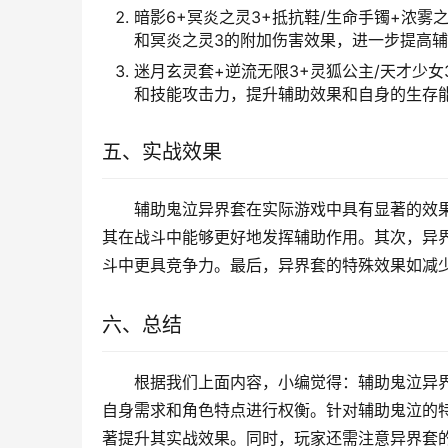
暗影6+冥炎之灵3+抵抗鞋/生命手镯+浓
和冥炎之灵3的附加伤害效果，进一步提高
迷月玄灵套+逆流无限3+灵狐公主/天才少
和技能攻击力，提升辅助效果和自身的生存
五、实战效果
辅助鬼泣异界套在实际游戏中具有显著的效
其在战斗中能够更好地发挥辅助作用。其次，异
斗中更具竞争力。最后，异界套的特殊效果如减
六、总结
根据我们上面内容，小编觉得：辅助鬼泣异界
自身需求和角色特点进行权衡。针对辅助鬼泣的
著提升其实战效果。同时，玩家还需注意异界套