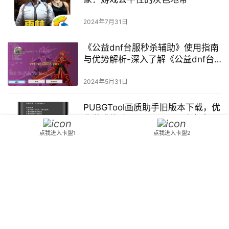
2024年7月31日
《公益dnf台服秒杀辅助》使用指南
与优势解析-深入了解《公益dnf台
服秒杀辅助》：功能、安全与使用
方法
2024年5月31日
PUBGTool画质助手旧版本下载，优
化游戏体验-PUBGTool画质助手旧
版本如何提升游戏画面质量
点我进入卡盟1
点我进入卡盟2
2025年4月12日
Copyright © 2024 DNF70 版权所有
鄂ICP备2023015261号
Powered