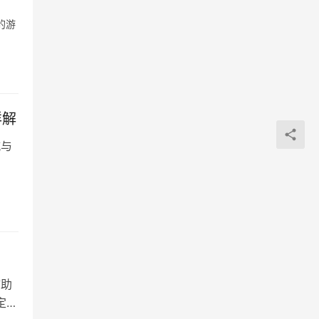
的游
详解
城与
辅助
定要