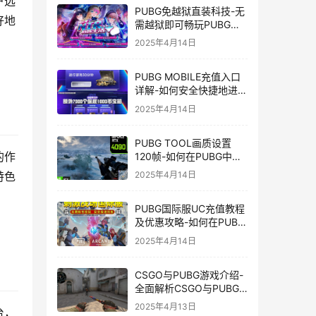
户选
PUBG免越狱直装科技-无
好地
需越狱即可畅玩PUBG的
安装技巧
2025年4月14日
PUBG MOBILE充值入口
详解-如何安全快捷地进行
PUBG MOBILE充值
2025年4月14日
PUBG TOOL画质设置
的作
120帧-如何在PUBG中使
用PUBG TOOL实现120
2025年4月14日
特色
帧画质
PUBG国际服UC充值教程
及优惠攻略-如何在PUBG
国际服中进行高效且安全
2025年4月14日
的UC充值
CSGO与PUBG游戏介绍-
全面解析CSGO与PUBG
这两款热门射击游戏
2025年4月13日
台，