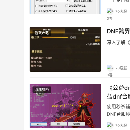
一个专门提
环境。
70客服
DNF跨
游戏攻略
深入了解《
70客服
《公益d
游戏攻略
益dnf
使用秒杀辅
DNF台服
赞赏。
70客服