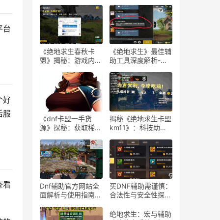
平台
《绝地求生春秋卡
《绝地求生》最佳辅
盟》揭秘：游戏内外
助工具深度解析-
的生存策略与联盟动
《绝地求生》玩家必
态
知：选择最佳游戏辅
助软件的指南
个好
后服
《dnf卡盟一手货
揭秘《绝地求生卡盟
源》探秘：获取稀有
km11》：科技助力
道具的最佳途径-dnf
下的游戏新体验-
卡盟一手货源渠道解
《绝地求生卡盟
析与购买指南
km11》深入解析：
辅助工具对游戏平衡
性的影响
查看
Dnf辅助官方网站全
买DNF辅助需谨慎：
面解析与使用指南-
合法性与安全性探
Dnf辅助工具官方网
讨-购买DNF游戏辅
站功能与使用技巧
助工具的合法性与潜
绝地求生：宏与辅助