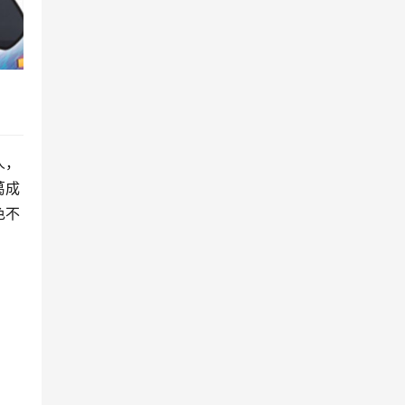
人，
葛成
色不