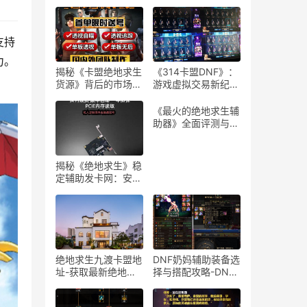
支持
力。
揭秘《卡盟绝地求生
《314卡盟DNF》：
货源》背后的市场与
游戏虚拟交易新纪
策略-卡盟绝地求生
元-深度解析314卡
货源供应链深度分析
盟DNF平台的游戏道
《最火的绝地求生辅
具交易
助器》全面评测与安
全性分析-《绝地求
生》游戏玩家必看的
辅助器选择与使用指
揭秘《绝地求生》稳
南
定辅助发卡网：安全
与风险并存-绝地求
生辅助工具发卡网深
度剖析与购买建议
绝地求生九渡卡盟地
DNF奶妈辅助装备选
址-获取最新绝地求
择与搭配攻略-DNF
生九渡卡盟地址及使
游戏奶妈角色辅助装
用教程
备搭配技巧