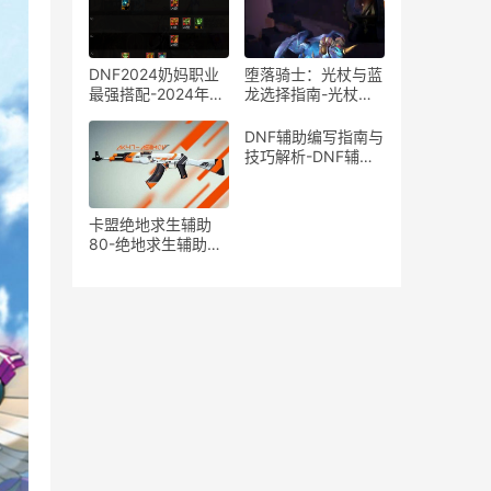
DNF2024奶妈职业
堕落骑士：光杖与蓝
最强搭配-2024年最
龙选择指南-光杖还
新DNF奶妈角色装备
是蓝龙？堕落骑士装
与技能搭配推荐
备选择深度解析
DNF辅助编写指南与
技巧解析-DNF辅助
工具开发方法与注意
事项
卡盟绝地求生辅助
80-绝地求生辅助80
提升游戏胜率