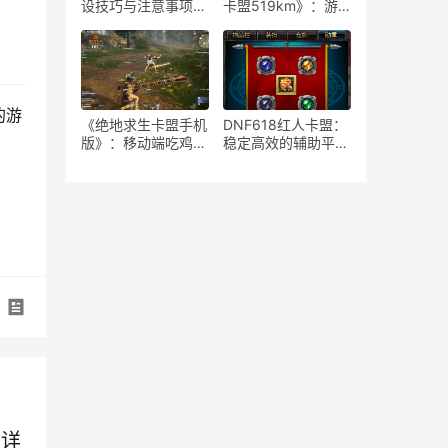
设技巧与注意事项-
卡盟519km》：游
如何安全高效地运营
戏策略与竞技生态-
绝地求生游戏卡盟平
《绝地求生》卡盟
台
519km：揭秘高端
玩家生存与竞技秘籍
的游
《绝地求生卡盟手机
DNF618红人卡盟：
版》：移动端吃鸡新
稳定高效的辅助平台
体验-深度解析绝地
解析-揭秘DNF618
求生卡盟手机版特色
红人卡盟：为何成为
玩法与优势
玩家首选的辅助服务
用详