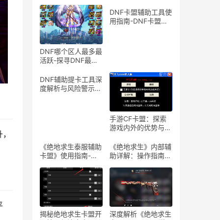
DNF卡盟辅助工具使
用指南-DNF卡盟辅
助工具介绍与体验分
享
DNF哪个区人最多最
活跃-探寻DNF最热
门服务器，找到你的
游戏天堂
DNF辅助提卡工具深
度解析与风险警示-
DNF游戏辅助工具提
卡功能详解与安全性
探讨
手游CF卡盟：探索
游戏内外的优势与合
升，
作机会-手游CF卡
盟：深入解析游戏产
《绝地求生泰服辅助
《绝地求生》内部辅
业中的联盟与合作策
卡盟》使用指南-
助详解：操作指南与
略
《绝地求生泰服辅助
风险警示-《绝地求
卡盟》体验分享及使
生》内部辅助软件使
用技巧
用教程与注意事项
平
揭秘绝地求生卡盟开
深度解析《绝地求生