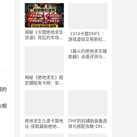
揭秘《卡盟绝地求生
《314卡盟DNF》：
货源》背后的市场与
游戏虚拟交易新纪
策略-卡盟绝地求生
元-深度解析314卡
货源供应链深度分析
盟DNF平台的游戏道
《最火的绝地求生辅
具交易
助器》全面评测与安
全性分析-《绝地求
生》游戏玩家必看的
辅助器选择与使用指
揭秘《绝地求生》稳
南
定辅助发卡网：安全
与风险并存-绝地求
源的
生辅助工具发卡网深
度剖析与购买建议
免相
绝地求生九渡卡盟地
DNF奶妈辅助装备选
址-获取最新绝地求
择与搭配攻略-DNF
生九渡卡盟地址及使
游戏奶妈角色辅助装
用教程
备搭配技巧