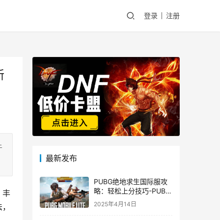
登录
注册
新
于
最新发布
PUBG绝地求生国际服攻
略：轻松上分技巧-PUBG
、丰
绝地求生国际服新手入门
2025年4月14日
法，
指南