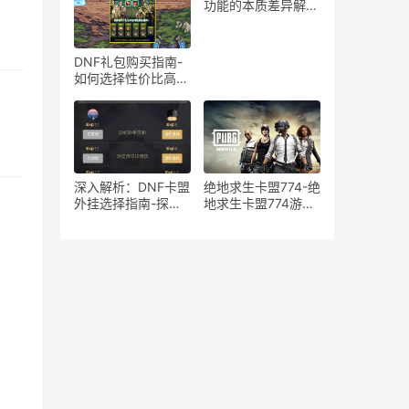
在风险分析
功能的本质差异解
析-绝地求生游戏中
宏与辅助工具的使用
区别与影响探讨
DNF礼包购买指南-
如何选择性价比高的
DNF礼包
深入解析：DNF卡盟
绝地求生卡盟774-绝
外挂选择指南-探索
地求生卡盟774游戏
DNF卡盟外挂的优缺
道具购买平台
点与最佳选择