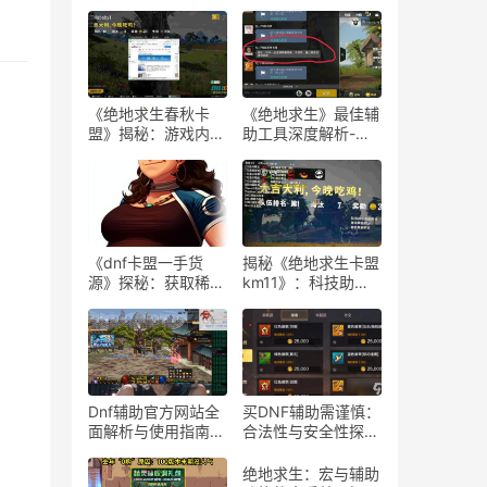
《绝地求生春秋卡
《绝地求生》最佳辅
盟》揭秘：游戏内外
助工具深度解析-
的生存策略与联盟动
《绝地求生》玩家必
态
知：选择最佳游戏辅
助软件的指南
《dnf卡盟一手货
揭秘《绝地求生卡盟
源》探秘：获取稀有
km11》：科技助力
道具的最佳途径-dnf
下的游戏新体验-
卡盟一手货源渠道解
《绝地求生卡盟
析与购买指南
km11》深入解析：
辅助工具对游戏平衡
性的影响
Dnf辅助官方网站全
买DNF辅助需谨慎：
面解析与使用指南-
合法性与安全性探
Dnf辅助工具官方网
讨-购买DNF游戏辅
站功能与使用技巧
助工具的合法性与潜
绝地求生：宏与辅助