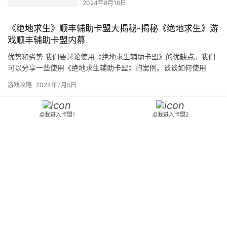
2024年8月16日
《绝地求生》顺丰辅助卡盟大揭秘-揭秘《绝地求生》游
戏顺丰辅助卡盟内幕
优势和劣势 我们要讨论使用《绝地求生辅助卡盟》的优缺点。我们
可以分享一些使用《绝地求生辅助卡盟》的案例。谈谈如何使用
《绝地求生辅助卡盟》以及一些建议。
游戏攻略
2024年7月5日
揭秘辅助网：绝地求生国际服挂件
点我进入卡盟1
点我进入卡盟2
真相-绝地求生国际服辅助工具安全
使用指南
2024年6月10日
Copyright © 2024 DNF70 版权所有
鄂ICP备2023015261号
Powered