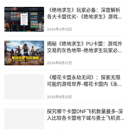
《绝地求生》玩家必备：深度解析
各大卡盟优劣-《绝地求生》游戏卡
盟选择指南：哪个更适合你？
2024年3月15日
揭秘《绝地求生》PU卡盟：游戏外
交易的灰色地带-绝地求生玩家必
看：深入剖析PU卡盟的运作机制与
风险
2024年8月31日
《樱花卡盟永劫无间》：探索无限
可能的游戏世界-樱花卡盟内《永劫
无间》深度玩法与策略解析
2024年8月25日
探究哪个卡盟DNF飞机数量最多-深
入比较各卡盟地下城与勇士飞机资
源丰富度